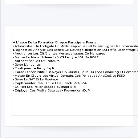
A L’issue De La Formation Chaque Participant Pourra :
• Administrer Un Fortigate En Mode Graphique GUI Ou Par Ligne De Commande 
Diagnostics, Analyse Des Tables De Routage, Inspection Du Trafic, Déchiffrage 
• Neutraliser Les Différentes Menaces Issues De Malwares
• Mettre En Place Différents VPN De Type SSL Ou IPSEC
• Authentifier Les Utilisateurs
• Gérer L’antivirus
• Configurer Le Proxy Explicit
• Haute Disponibilité : Déployer Un Cluster, Faire Du Load Balancing Et Compren
• Mettre En Œuvre Les Virtual Domain, Des Politiques AntiDoS, Le FSSO
• Gérer Le NAT Et Le Routage
• Implémenter L’IPv6 Et Le Dual Stack IPv4/IPv6
• Utiliser Les Policy Based Routing(PBR)
• Déployer Des Profils Data Leak Prevention (DLP)