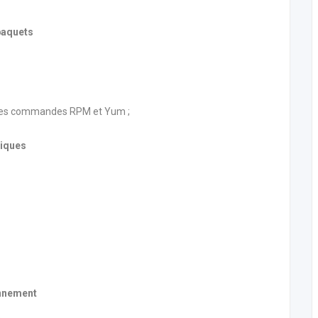
 paquets
on des commandes RPM et Yum ;
.
siques
onnement