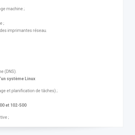
loge machine ;
e ;
on des imprimantes réseau.
ne (DNS).
d’un système Linux
ge et planification de tâches) ;
00 et 102-500
tive ;