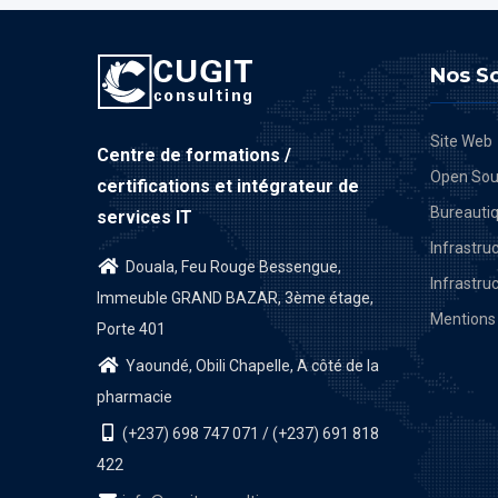
Nos So
Site Web
Centre de formations /
Open Sou
certifications et intégrateur de
Bureauti
services IT
Infrastru
Douala, Feu Rouge Bessengue,
Infrastru
Immeuble GRAND BAZAR, 3ème étage,
Mentions 
Porte 401
Yaoundé, Obili Chapelle, A côté de la
pharmacie
(+237) 698 747 071 / (+237) 691 818
422